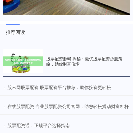
推荐阅读
股票配资源码 揭秘：最优股票配资炒股策
略，助你财富倍增
​股米网股票配资 股票配资平台推荐：助你投资更轻松
·
​在线股票配资 专业股票配资公司官网，助您轻松撬动财富杠杆
·
​股票配资通：正规平台选择指南
·