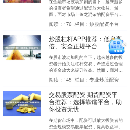
在金融市场波动加剧的当下，越来越多
的投资者希望通过配资放大收益。然
而，面对市场上鱼龙混杂的配资平台，
如何筛选出真正安全合规的选择，成为
阅读：
176
栏目：
炒股配资平台
许多人的核心痛点。本文将从....
炒股杠杆APP推荐：低息高
倍、安全正规平台
在股市波动加剧的当下，越来越多的投
资者开始关注杠杆交易，希望通过合理
的资金放大来提升收益。然而，面对市
面上琳琅满目的炒股杠杆APP，如何选
阅读：
145
栏目：
专业炒股配资
择一款**低息高倍、安....
交易股票配资 期货配资平
台推荐：选择靠谱平台，助
你投资无忧
在期货市场中，配资可以放大投资者的
资金规模交易股票配资，提高收益率。