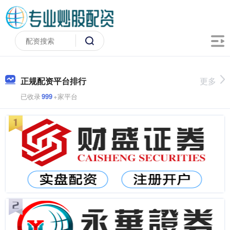
正规配资平台排行
更多
已收录
999
+家平台