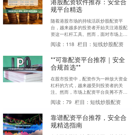
港股配资软件推荐：安全合
规平台精选
随着港股市场的持续活跃炒股配资平
台，越来越多的投资者开始关注港股配
资这一杠杆工具。然而，面对市场上众
多的配资软件，如何选择安全合规的平
阅读：
118
栏目：
短线炒股配资
台成为投资者最关心的问题。....
**可靠配资平台推荐｜安全
合规首选**
在股市投资中，配资作为一种放大资金
杠杆的方式，越来越受到投资者的关
注。然而，市场上配资平台良莠不齐，
如何选择一家**可靠配资平台**，成为投
阅读：
79
栏目：
短线炒股配资
资者最关心的问题。本....
靠谱配资平台推荐，安全合
规精选指南