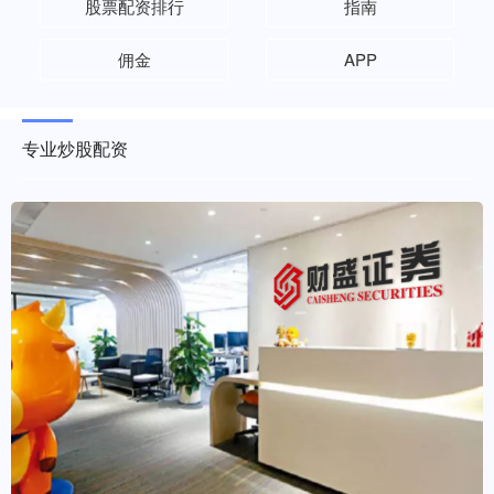
股票配资排行
指南
佣金
APP
专业炒股配资