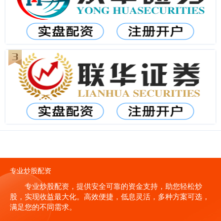
专业炒股配资
专业炒股配资，提供安全可靠的资金支持，助您轻松炒
股，实现收益最大化。高效便捷，低息灵活，多种方案可选，
满足您的不同需求。