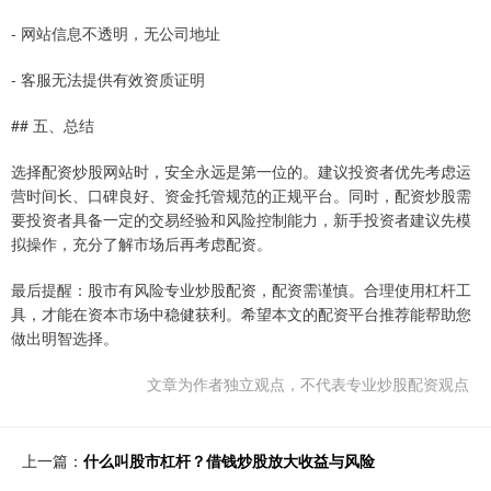
- 网站信息不透明，无公司地址
- 客服无法提供有效资质证明
## 五、总结
选择配资炒股网站时，安全永远是第一位的。建议投资者优先考虑运
营时间长、口碑良好、资金托管规范的正规平台。同时，配资炒股需
要投资者具备一定的交易经验和风险控制能力，新手投资者建议先模
拟操作，充分了解市场后再考虑配资。
最后提醒：股市有风险专业炒股配资，配资需谨慎。合理使用杠杆工
具，才能在资本市场中稳健获利。希望本文的配资平台推荐能帮助您
做出明智选择。
文章为作者独立观点，不代表专业炒股配资观点
上一篇：
什么叫股市杠杆？借钱炒股放大收益与风险