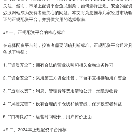
关注。然而，市场上配资平台鱼龙混杂，如何选择正规、安全的配资
炒股网站成为投资者最关心的问题。本文将为您推荐几家经过市场验
证的正规配资平台，并提供实用的选择指南。
## 一、正规配资平台的核心标准
在选择配资平台前，投资者需要明确判断标准。正规配资平台通常具
备以下特征：
1. **资质齐全**：拥有合法的营业执照和相关金融业务许可
2. **资金安全**：采用第三方资金托管，平台不直接接触用户资金
3. **透明收费**：利息、管理费等费用清晰公开，无隐形收费
4. **风控完善**：设有合理的平仓线和预警线，保护投资者利益
5. **口碑良好**：运营时间较长，用户评价正面
## 二、2024年正规配资平台推荐