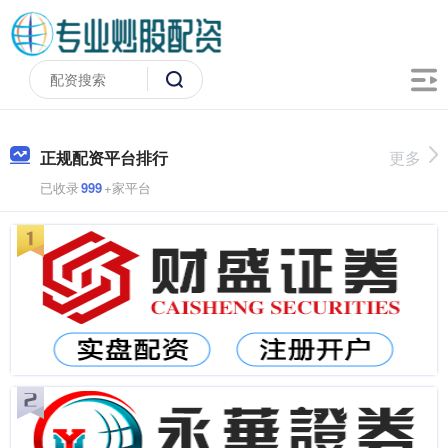
正规配资平台排行
更多
已收录
999
+家平台