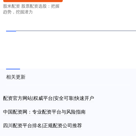
股米配资 股票配资选股：把握
趋势，挖掘潜力
相关更新
配资官方网站|权威平台|安全可靠|快速开户
中国配资网：专业配资平台与风险指南
四川配资平台排名|正规配资公司推荐