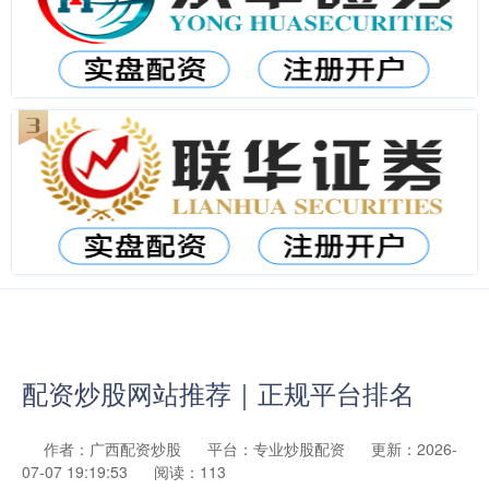
配资炒股网站推荐｜正规平台排名
作者：广西配资炒股
平台：专业炒股配资
更新：2026-
07-07 19:19:53
阅读：113