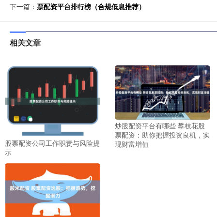
下一篇：
票配资平台排行榜（合规低息推荐）
相关文章
炒股配资平台有哪些 攀枝花股
票配资：助你把握投资良机，实
股票配资公司工作职责与风险提
现财富增值
示