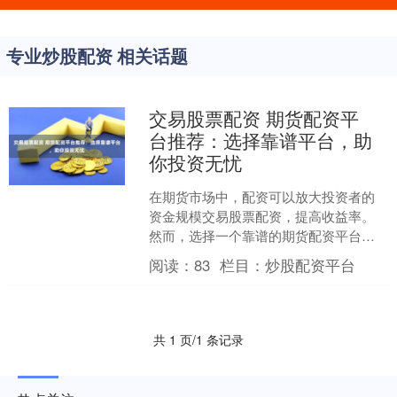
专业炒股配资 相关话题
交易股票配资 期货配资平
台推荐：选择靠谱平台，助
你投资无忧
在期货市场中，配资可以放大投资者的
资金规模交易股票配资，提高收益率。
然而，选择一个靠谱的期货配资平台至
关重要，以确保投资安全和收益稳定。
阅读：
83
栏目：
炒股配资平台
股票配资的优势在于，它....
共 1 页/1 条记录