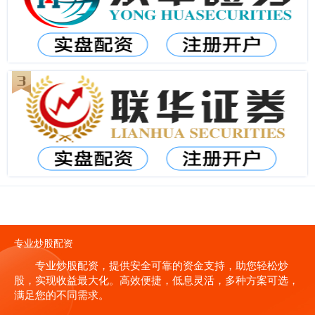
专业炒股配资
专业炒股配资，提供安全可靠的资金支持，助您轻松炒
股，实现收益最大化。高效便捷，低息灵活，多种方案可选，
满足您的不同需求。