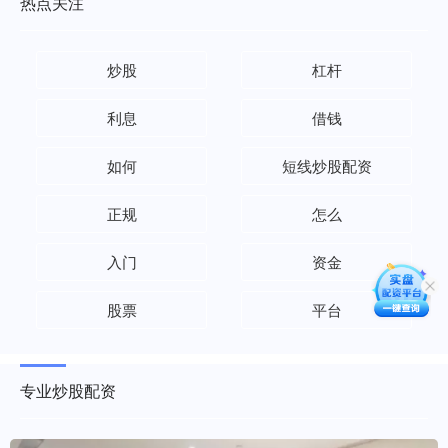
热点关注
炒股
杠杆
利息
借钱
如何
短线炒股配资
正规
怎么
入门
资金
股票
平台
专业炒股配资