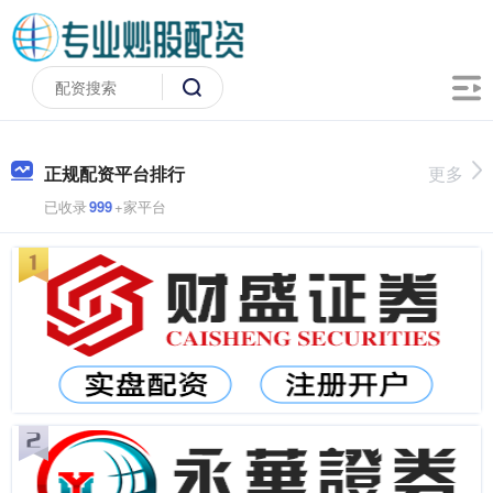
正规配资平台排行
更多
已收录
999
+家平台