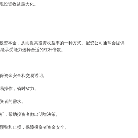
现投资收益最大化。
投资本金，从而提高投资收益率的一种方式。配资公司通常会提供
身风险承受能力选择合适的杠杆倍数。
，确保资金安全和交易透明。
交易操作，省时省力。
投资者的需求。
态分析，帮助投资者做出明智决策。
及时预警和止损，保障投资者资金安全。