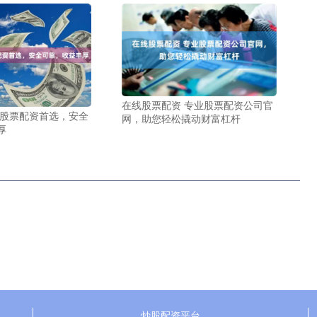
在线股票配资 专业股票配资公司官
 股票配资首选，安全
网，助您轻松撬动财富杠杆
厚
炒股配资平台