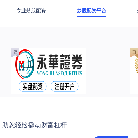
专业炒股配资
炒股配资平台
，助您轻松撬动财富杠杆