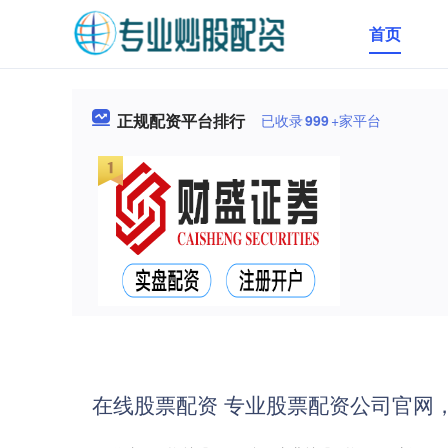
首页
正规配资平台排行
已收录
999
+家平台
在线股票配资 专业股票配资公司官网