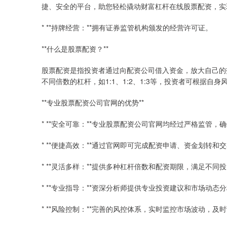
捷、安全的平台，助您轻松撬动财富杠杆在线股票配资，实
* **持牌经营：**拥有证券监管机构颁发的经营许可证。
**什么是股票配资？**
股票配资是指投资者通过向配资公司借入资金，放大自己的
不同倍数的杠杆，如1:1、1:2、1:3等，投资者可根据自
**专业股票配资公司官网的优势**
* **安全可靠：**专业股票配资公司官网均经过严格监管
* **便捷高效：**通过官网即可完成配资申请、资金划转和
* **灵活多样：**提供多种杠杆倍数和配资期限，满足不同
* **专业指导：**资深分析师提供专业投资建议和市场动
* **风险控制：**完善的风控体系，实时监控市场波动，