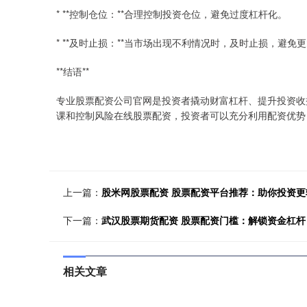
* **控制仓位：**合理控制投资仓位，避免过度杠杆化。
* **及时止损：**当市场出现不利情况时，及时止损，避免
**结语**
专业股票配资公司官网是投资者撬动财富杠杆、提升投资收
课和控制风险在线股票配资，投资者可以充分利用配资优势
上一篇：
股米网股票配资 股票配资平台推荐：助你投资更
下一篇：
武汉股票期货配资 股票配资门槛：解锁资金杠
相关文章