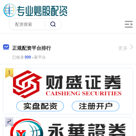
正规配资平台排行
更多
已收录
999
+家平台