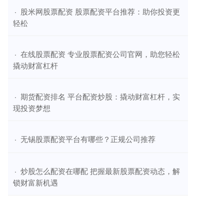
​股米网股票配资 股票配资平台推荐：助你投资更
·
轻松
​在线股票配资 专业股票配资公司官网，助您轻松
·
撬动财富杠杆
​期货配资排名 平台配资炒股：撬动财富杠杆，实
·
现投资梦想
​无锡股票配资平台有哪些？正规公司推荐
·
​炒股怎么配资在哪配 把握最新股票配资动态，解
·
锁财富新机遇