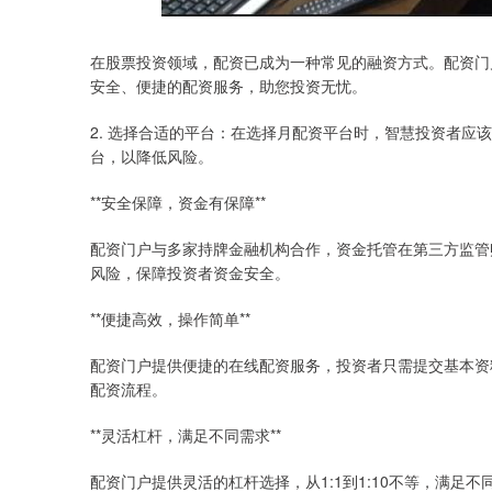
在股票投资领域，配资已成为一种常见的融资方式。配资门
安全、便捷的配资服务，助您投资无忧。
2. 选择合适的平台：在选择月配资平台时，智慧投资者应
台，以降低风险。
**安全保障，资金有保障**
配资门户与多家持牌金融机构合作，资金托管在第三方监管
风险，保障投资者资金安全。
**便捷高效，操作简单**
配资门户提供便捷的在线配资服务，投资者只需提交基本资
配资流程。
**灵活杠杆，满足不同需求**
配资门户提供灵活的杠杆选择，从1:1到1:10不等，满