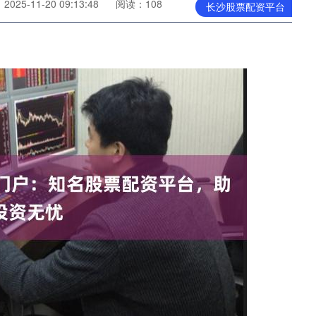
025-11-20 09:13:48
阅读：108
长沙股票配资平台