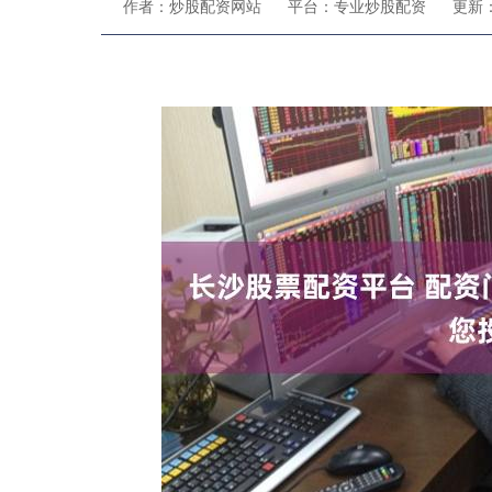
作者：炒股配资网站
平台：专业炒股配资
更新：2