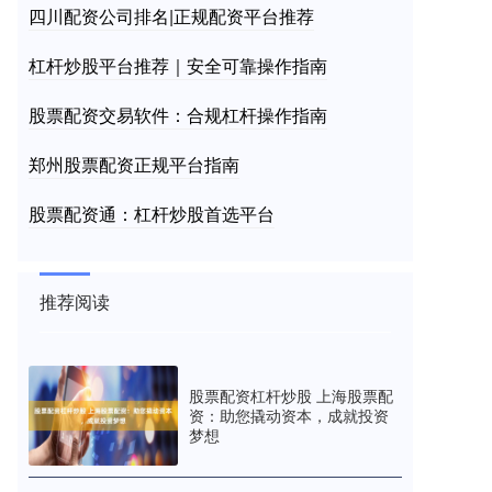
四川配资公司排名|正规配资平台推荐
杠杆炒股平台推荐｜安全可靠操作指南
股票配资交易软件：合规杠杆操作指南
郑州股票配资正规平台指南
股票配资通：杠杆炒股首选平台
推荐阅读
股票配资杠杆炒股 上海股票配
资：助您撬动资本，成就投资
梦想