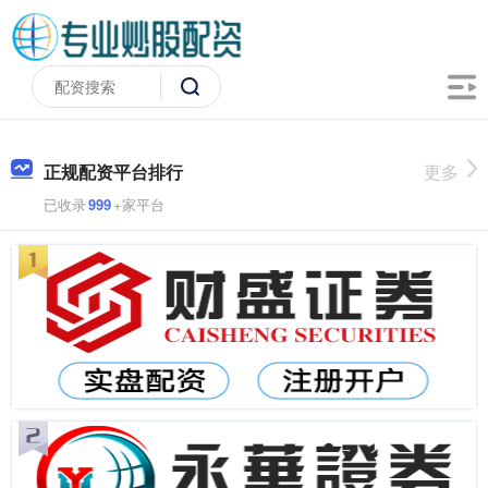
正规配资平台排行
更多
已收录
999
+家平台