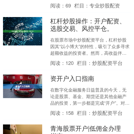
新手而言，如何选择一家正规、可靠的
阅读：
69
栏目：
专业炒股配资
配资平台，仍是首要难题。....
杠杆炒股操作：开户配资、
选股交易、风控平仓。
在股票市场中炒股配资平台，杠杆炒股
因其“以小博大”的特性，吸引了众多寻求
超额收益的投资者。然而，高收益伴随
高风险，理解并掌握“开户配资、选股交
阅读：
120
栏目：
炒股配资平台
易、风控平仓”这三....
资开户入口指南
在数字化金融服务日益普及的今天，无
论是股票、基金、期货还是其他金融产
品的投资，第一步都是完成“开户”。对于
许多新手投资者而言，找到正确的“资开
阅读：
158
栏目：
炒股配资平台
户入口”并顺利完成....
青海股票开户|低佣金办理