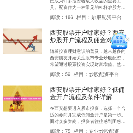
已成为许多投资者放大收益的重要工
具。配资作为一种常见的杠杆炒股方
式，能够帮助投资者以较小的自有资金
阅读：
186
栏目：
炒股配资平台
撬动更大的投资额度。本文将为....
西安股票开户哪家好？西安
炒股开户流程及佣金对比
随着投资理财意识的普及，越来越多的
西安朋友开始关注股市专业炒股配资，
希望通过股票投资实现财富增值。然
而，面对市场上众多的证券公司，许多
阅读：
59
栏目：
炒股配资平台
新手投资者都会困惑：西安股....
西安股票开户哪家好？低佣
金开户流程及条件详解
在西安想要进入股市投资，选择一个合
适的券商并完成低佣金开户是第一步。
面对众多券商，投资者往往感到困惑。
本文将为您详细解析西安股票开户的选
阅读：
75
栏目：
专业炒股配资