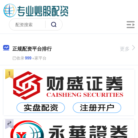
正规配资平台排行
更多
已收录
999
+家平台