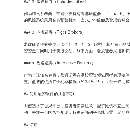
### 2. 富途证券（Futu Securities）
作为腾讯系券商，富途证券持有香港证监会1、2、4、5、9
的风控系统采用智能预警机制，当账户净值触及警戒线时会
### 3. 老虎证券（Tiger Brokers）
老虎证券持有香港证监会1、2、4、5号牌照，其配资产品
资资金可同时用于美股交易。利率方面，老虎证券采用阶梯
### 4. 盈透证券（Interactive Brokers）
作为全球知名券商，盈透证券在港股配资领域同样表现稳健
整。盈透的优势在于利率极低（约2.5%-4%），但开户
## 使用配资软件的注意事项
即便选择了合规平台，投资者仍需注意：配资比例不宜过高
动；关注平台的风控规则，特别是强制平仓线设置；定期查
## 结语