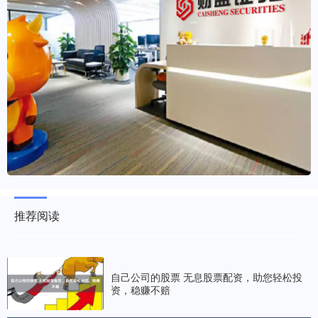
推荐阅读
自己公司的股票 无息股票配资，助您轻松投
资，稳赚不赔