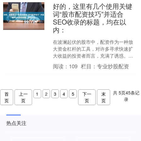
好的，这里有几个使用关键
词“股市配资技巧”并适合
SEO收录的标题，均在以
内：
在波澜起伏的股市中，配资作为一种放
大资金杠杆的工具，对许多寻求快速扩
大收益的投资者而言，充满了诱惑。然
而，高收益必然伴随着高风险，缺乏技
阅读：
109
栏目：
专业炒股配资
巧的盲目配资无异于火中取....
共
5
页
45
条记
首
上一
1
2
3
4
5
下一
末
录
页
页
页
页
热点关注