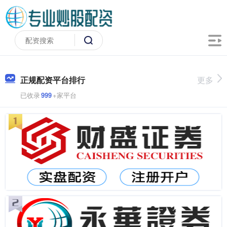
正规配资平台排行
更多
已收录
999
+家平台