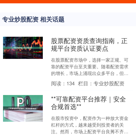
专业炒股配资 相关话题
股票配资资质查询指南，正
规平台资质认证要点
在股票配资市场中，选择一家正规、可
靠的配资平台至关重要。随着配资需求
的增长，市场上涌现出众多平台，但其
中不乏资质不全、风险较高的机构。本
阅读：
134
栏目：
专业炒股配资
文将为您提供一份详细的股....
**可靠配资平台推荐｜安全
合规首选**
在股市投资中，配资作为一种放大资金
杠杆的方式，越来越受到投资者的关
注。然而，市场上配资平台良莠不齐，