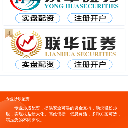
专业炒股配资
专业炒股配资，提供安全可靠的资金支持，助您轻松炒
股，实现收益最大化。高效便捷，低息灵活，多种方案可选，
满足您的不同需求。