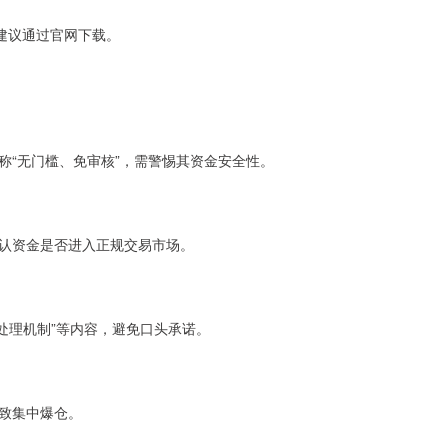
P，建议通过官网下载。
称“无门槛、免审核”，需警惕其资金安全性。
认资金是否进入正规交易市场。
纷处理机制”等内容，避免口头承诺。
导致集中爆仓。