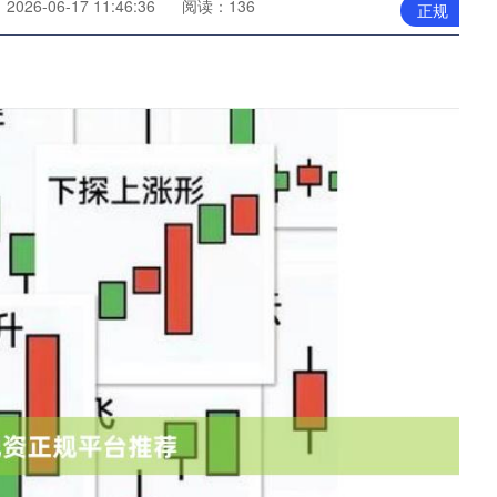
026-06-17 11:46:36
阅读：136
正规