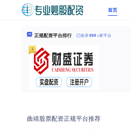
首页
正规配资平台排行
已收录
999
+家平台
曲靖股票配资正规平台推荐