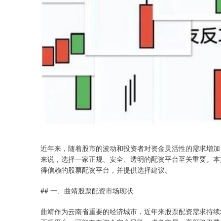
近年来，随着股市的波动和投资者对资金灵活性的需求增加
来说，选择一家正规、安全、透明的配资平台至关重要。本
得信赖的股票配资平台，并提供选择建议。
## 一、曲靖股票配资市场现状
曲靖作为云南省重要的经济城市，近年来股票配资需求持续