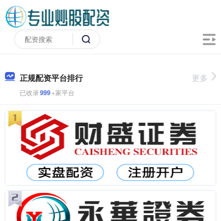
正规配资平台排行
更多
已收录
999
+家平台