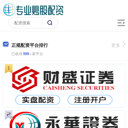
正规配资平台排行
更多
已收录
999
+家平台