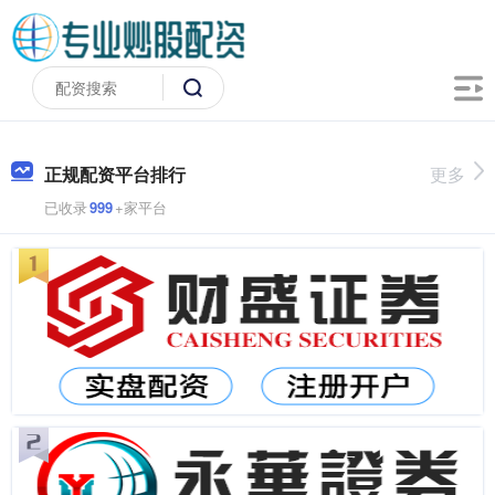
正规配资平台排行
更多
已收录
999
+家平台