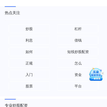
热点关注
炒股
杠杆
利息
借钱
如何
短线炒股配资
正规
怎么
入门
资金
股票
平台
专业炒股配资