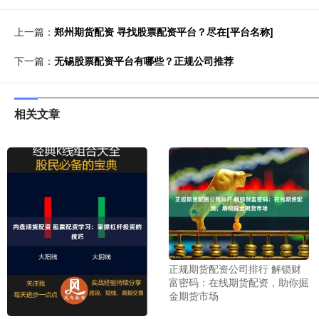
上一篇：
郑州期货配资 寻找股票配资平台？尽在[平台名称]
下一篇：
无锡股票配资平台有哪些？正规公司推荐
相关文章
正规期货配资公司排行 解锁财
富密码：在线期货配资，助你掘
金期货市场