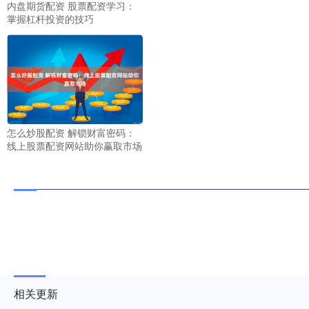
内盘期货配资 股票配资学习：
掌握杠杆投资的技巧
怎么炒股配资 解锁财富密码：
线上股票配资网站助你赢取市场
相关更新