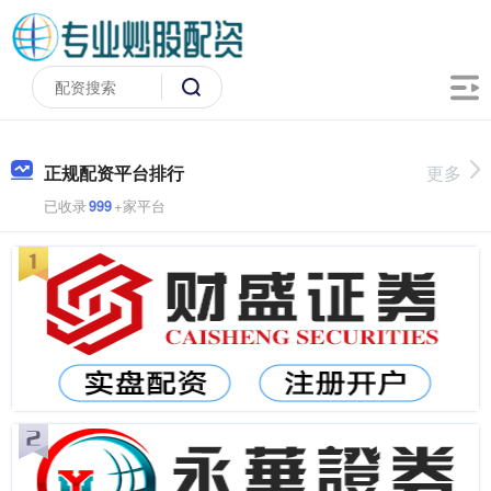
正规配资平台排行
更多
已收录
999
+家平台