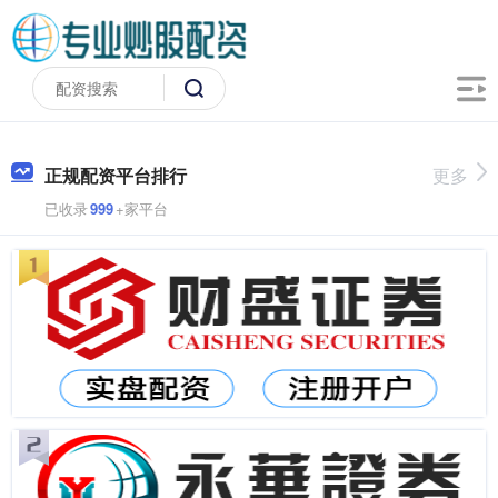
正规配资平台排行
更多
已收录
999
+家平台