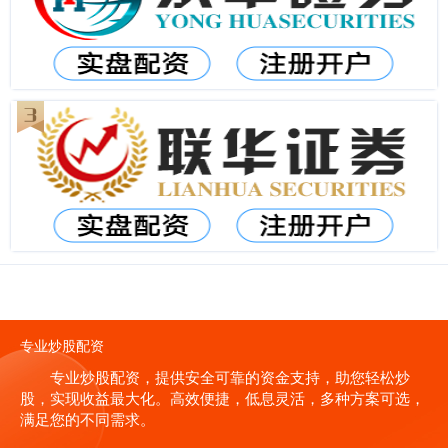
专业炒股配资
专业炒股配资，提供安全可靠的资金支持，助您轻松炒
股，实现收益最大化。高效便捷，低息灵活，多种方案可选，
满足您的不同需求。