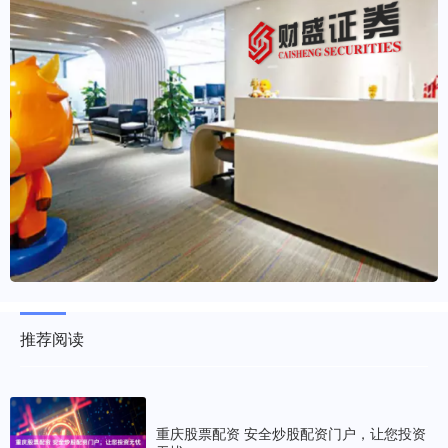
推荐阅读
重庆股票配资 安全炒股配资门户，让您投资