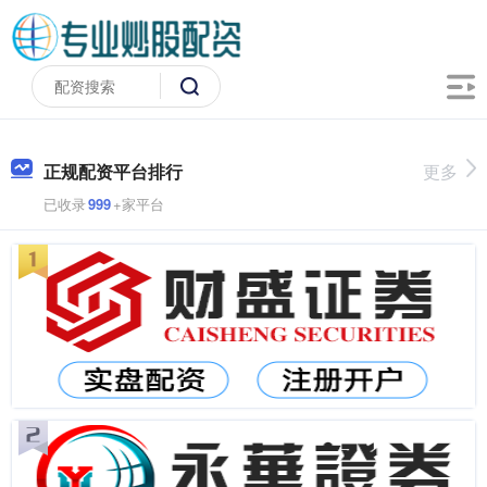
正规配资平台排行
更多
已收录
999
+家平台