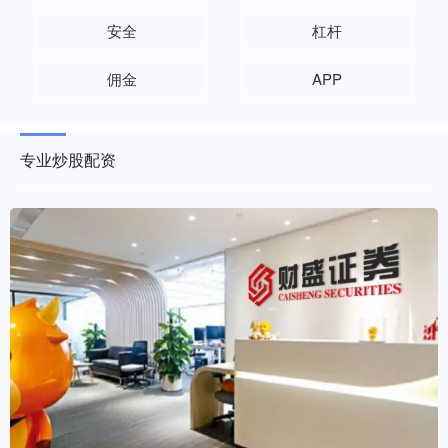
安全
杠杆
佣金
APP
专业炒股配资