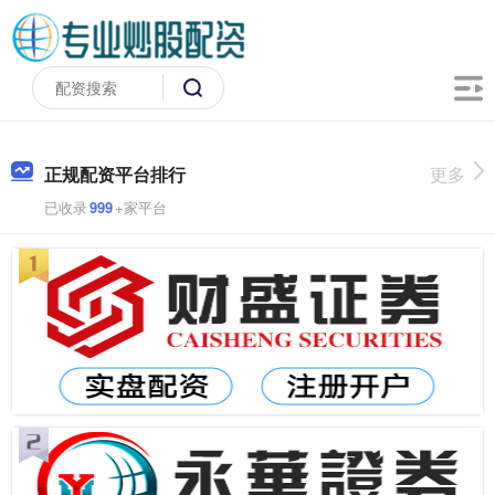
正规配资平台排行
更多
已收录
999
+家平台