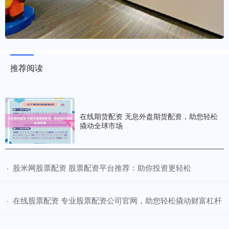
推荐阅读
在线期货配资 无息外盘期货配资，助您轻松
撬动全球市场
​股米网股票配资 股票配资平台推荐：助你投资更轻松
·
​在线股票配资 专业股票配资公司官网，助您轻松撬动财富杠杆
·