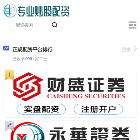
正规配资平台排行
更多
已收录
999
+家平台