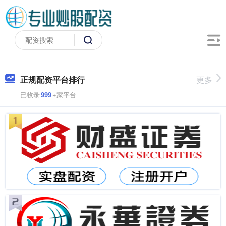
正规配资平台排行
更多
已收录
999
+家平台