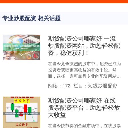
专业炒股配资 相关话题
期货配资公司哪家好 一流
炒股配资网站，助您轻松配
资，稳健获利！
在当今竞争激烈的股市中，配资已成为
投资者获取更高收益的有效手段。然
而，选择一家可靠且专业的配资网站至
关重要。 高杠杆倍数可以放大投资收
阅读：
172
栏目：
短线炒股配资
益，但同时也放大了投资风险....
期货配资公司哪家好 在线
股票配资平台：助您轻松放
大收益
在当今快节奏的金融市场中，在线股票