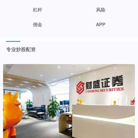
杠杆
风险
佣金
APP
专业炒股配资