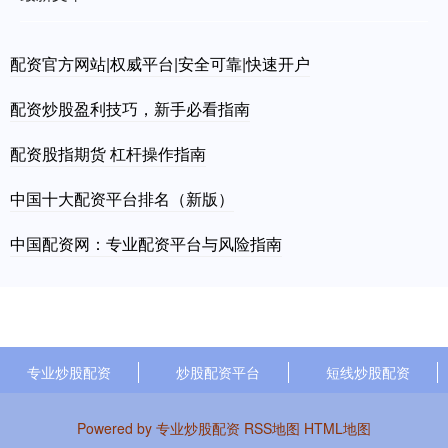
配资官方网站|权威平台|安全可靠|快速开户
配资炒股盈利技巧，新手必看指南
配资股指期货 杠杆操作指南
中国十大配资平台排名（新版）
中国配资网：专业配资平台与风险指南
专业炒股配资
炒股配资平台
短线炒股配资
Powered by
专业炒股配资
RSS地图
HTML地图