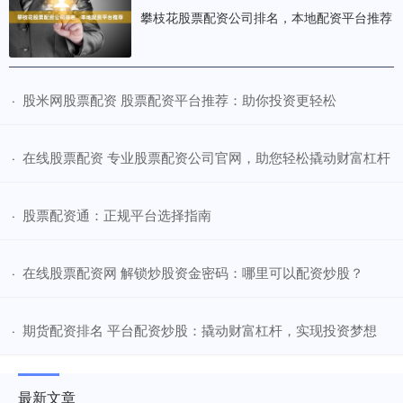
攀枝花股票配资公司排名，本地配资平台推荐
​股米网股票配资 股票配资平台推荐：助你投资更轻松
·
​在线股票配资 专业股票配资公司官网，助您轻松撬动财富杠杆
·
​股票配资通：正规平台选择指南
·
​在线股票配资网 解锁炒股资金密码：哪里可以配资炒股？
·
​期货配资排名 平台配资炒股：撬动财富杠杆，实现投资梦想
·
最新文章