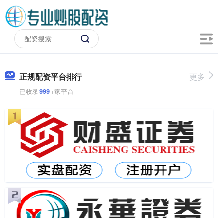
正规配资平台排行
更多
已收录
999
+家平台