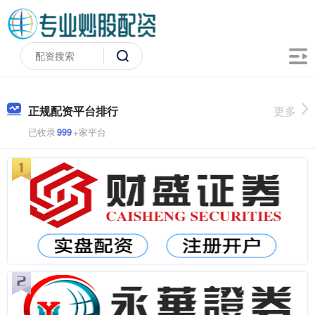
正规配资平台排行
更多
已收录
999
+家平台