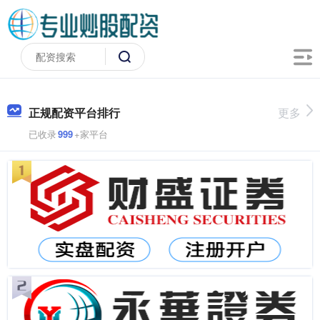
正规配资平台排行
更多
已收录
999
+家平台