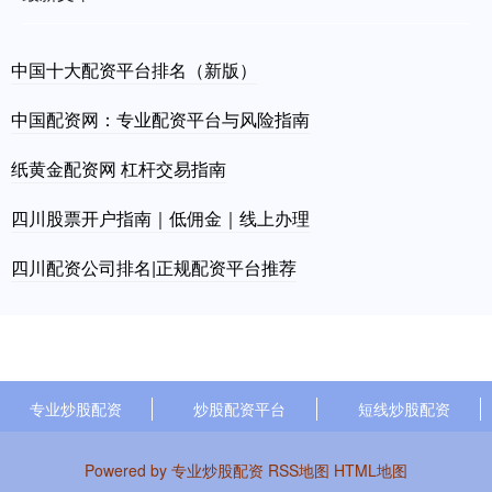
中国十大配资平台排名（新版）
中国配资网：专业配资平台与风险指南
纸黄金配资网 杠杆交易指南
四川股票开户指南｜低佣金｜线上办理
四川配资公司排名|正规配资平台推荐
专业炒股配资
炒股配资平台
短线炒股配资
Powered by
专业炒股配资
RSS地图
HTML地图