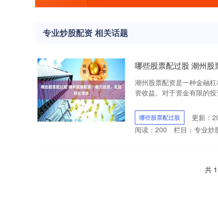
专业炒股配资 相关话题
哪些股票配过股 潮州股
潮州股票配资是一种金融杠
资收益。对于资金有限的投资
更新：202
哪些股票配过股
阅读：
200
栏目：
专业炒
共 