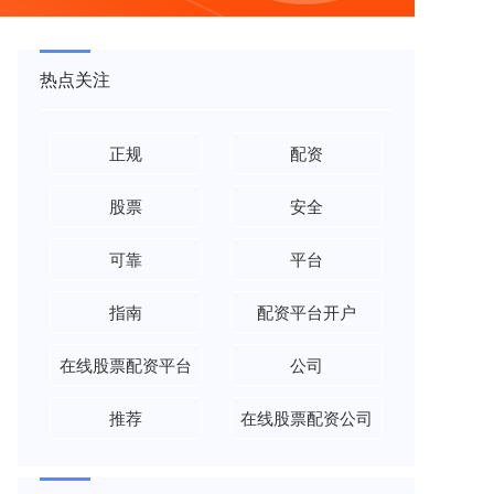
热点关注
正规
配资
股票
安全
可靠
平台
指南
配资平台开户
在线股票配资平台
公司
推荐
在线股票配资公司