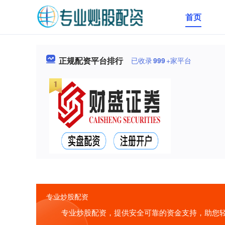
首页
正规配资平台排行
已收录
999
+家平台
专业炒股配资
专业炒股配资，提供安全可靠的资金支持，助您