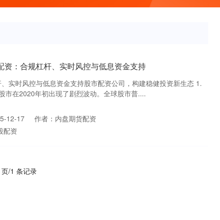
股配资：合规杠杆、实时风控与低息资金支持
杆、实时风控与低息资金支持股市配资公司，构建稳健投资新生态 1.
市在2020年初出现了剧烈波动。全球股市普....
-12-17
作者：内盘期货配资
股配资
1 页/1 条记录