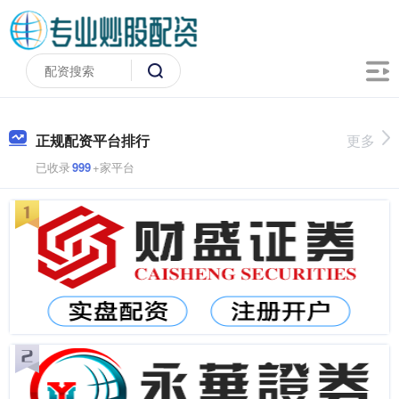
正规配资平台排行
更多
已收录
999
+家平台