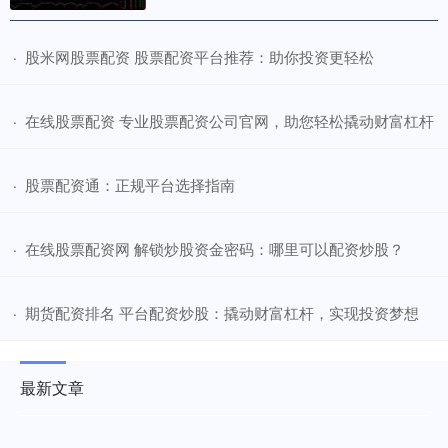
​股米网股票配资 股票配资平台推荐：助你投资更轻松
·
​在线股票配资 专业股票配资公司官网，助您轻松撬动财富杠杆
·
​股票配资通：正规平台选择指南
·
​在线股票配资网 解锁炒股资金密码：哪里可以配资炒股？
·
​期货配资排名 平台配资炒股：撬动财富杠杆，实现投资梦想
·
最新文章