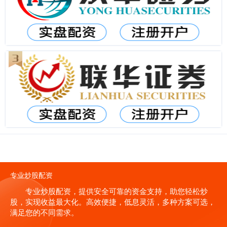
专业炒股配资
专业炒股配资，提供安全可靠的资金支持，助您轻松炒
股，实现收益最大化。高效便捷，低息灵活，多种方案可选，
满足您的不同需求。