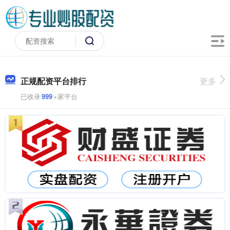
正规配资平台排行
更多
已收录
999
+家平台