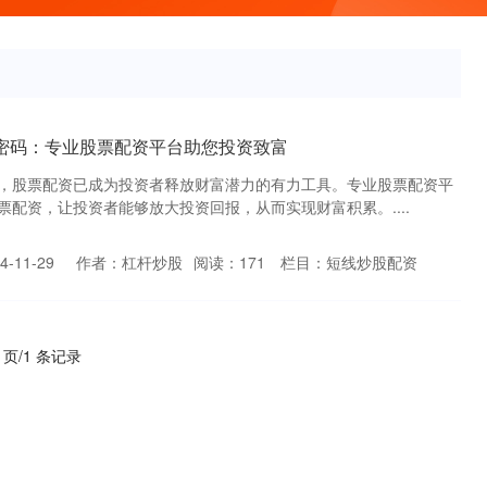
富密码：专业股票配资平台助您投资致富
，股票配资已成为投资者释放财富潜力的有力工具。专业股票配资平
配资，让投资者能够放大投资回报，从而实现财富积累。....
-11-29
作者：杠杆炒股
阅读：
171
栏目：
短线炒股配资
1 页/1 条记录