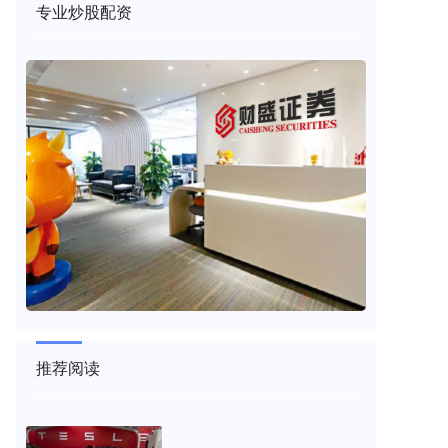
专业炒股配资
推荐阅读