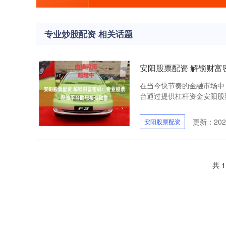
专业炒股配资 相关话题
安阳股票配资 解锁财
在当今快节奏的金融市场中
台通过提供杠杆资金安阳股票
更新：2024
安阳股票配资
共 