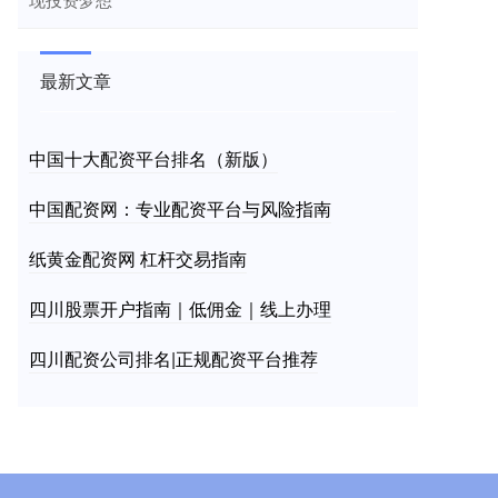
最新文章
中国十大配资平台排名（新版）
中国配资网：专业配资平台与风险指南
纸黄金配资网 杠杆交易指南
四川股票开户指南｜低佣金｜线上办理
四川配资公司排名|正规配资平台推荐