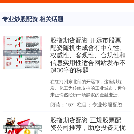
专业炒股配资 相关话题
股指期货配资 开远市股票
配资随机生成含有中立性、
权威性、客观性、合规性和
信息实用性适合网站发布不
超30字的标题
在红河州东北部的开远市，这座以煤
炭、化工为传统支柱的工业城市，近年
来正悄然经历一场静默的金融变迁。股
票配资——这个曾经只属于一线城市金
阅读：
157
栏目：
专业炒股配资
融精英的词汇，如今正以独特....
股指期货配资 正规股票配
资公司推荐，助您投资无忧