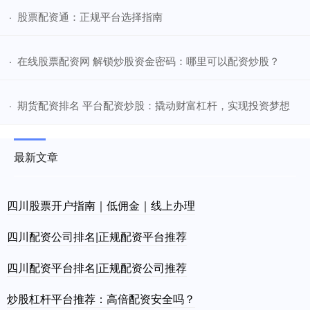
​股票配资通：正规平台选择指南
·
​在线股票配资网 解锁炒股资金密码：哪里可以配资炒股？
·
​期货配资排名 平台配资炒股：撬动财富杠杆，实现投资梦想
·
最新文章
四川股票开户指南｜低佣金｜线上办理
四川配资公司排名|正规配资平台推荐
四川配资平台排名|正规配资公司推荐
炒股杠杆平台推荐：高倍配资安全吗？