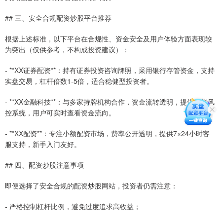
## 三、安全合规配资炒股平台推荐
根据上述标准，以下平台在合规性、资金安全及用户体验方面表现较
为突出（仅供参考，不构成投资建议）：
- **XX证券配资**：持有证券投资咨询牌照，采用银行存管资金，支持
实盘交易，杠杆倍数1-5倍，适合稳健型投资者。
- **XX金融科技**：与多家持牌机构合作，资金流转透明，提供智能风
控系统，用户可实时查看资金流向。
- **XX配资**：专注小额配资市场，费率公开透明，提供7×24小时客
服支持，新手入门友好。
## 四、配资炒股注意事项
即便选择了安全合规的配资炒股网站，投资者仍需注意：
- 严格控制杠杆比例，避免过度追求高收益；