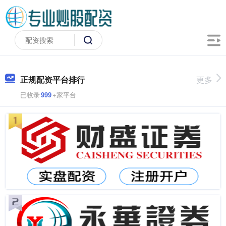
正规配资平台排行
更多
已收录
999
+家平台