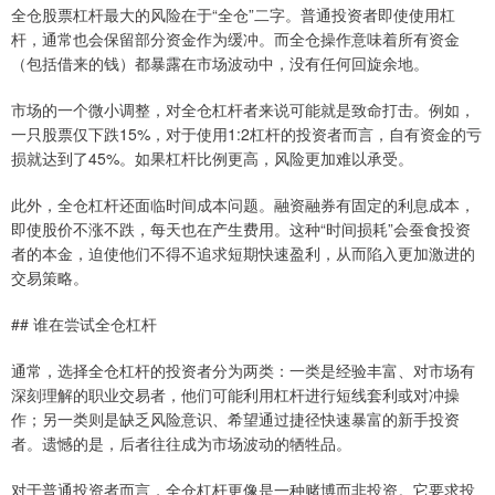
全仓股票杠杆最大的风险在于“全仓”二字。普通投资者即使使用杠
杆，通常也会保留部分资金作为缓冲。而全仓操作意味着所有资金
（包括借来的钱）都暴露在市场波动中，没有任何回旋余地。
市场的一个微小调整，对全仓杠杆者来说可能就是致命打击。例如，
一只股票仅下跌15%，对于使用1:2杠杆的投资者而言，自有资金的亏
损就达到了45%。如果杠杆比例更高，风险更加难以承受。
此外，全仓杠杆还面临时间成本问题。融资融券有固定的利息成本，
即使股价不涨不跌，每天也在产生费用。这种“时间损耗”会蚕食投资
者的本金，迫使他们不得不追求短期快速盈利，从而陷入更加激进的
交易策略。
## 谁在尝试全仓杠杆
通常，选择全仓杠杆的投资者分为两类：一类是经验丰富、对市场有
深刻理解的职业交易者，他们可能利用杠杆进行短线套利或对冲操
作；另一类则是缺乏风险意识、希望通过捷径快速暴富的新手投资
者。遗憾的是，后者往往成为市场波动的牺牲品。
对于普通投资者而言，全仓杠杆更像是一种赌博而非投资。它要求投