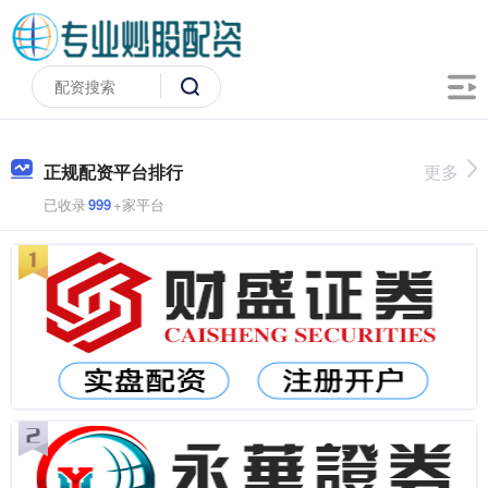
正规配资平台排行
更多
已收录
999
+家平台