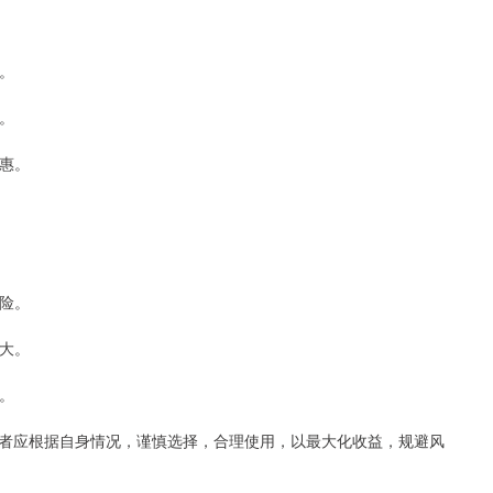
质。
心。
优惠。
风险。
扩大。
率。
者应根据自身情况，谨慎选择，合理使用，以最大化收益，规避风