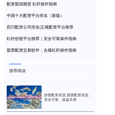
配资股指期货 杠杆操作指南
中国十大配资平台排名（新版）
四川配资公司排名|正规配资平台推荐
杠杆炒股平台推荐｜安全可靠操作指南
股票配资交易软件：合规杠杆操作指南
推荐阅读
炒股配资首选 股票配资首选，
安全可靠，收益丰厚