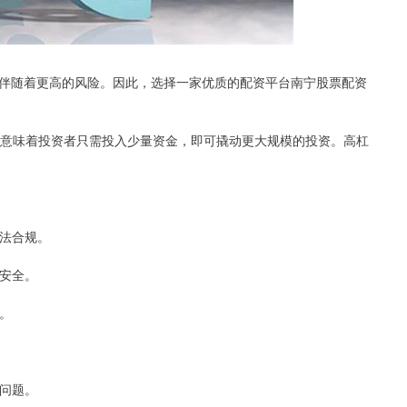
伴随着更高的风险。因此，选择一家优质的配资平台南宁股票配资
这意味着投资者只需投入少量资金，即可撬动更大规模的投资。高杠
合法合规。
金安全。
险。
户问题。