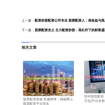
上一篇：
配资炒股配资公司专业 股票配资人：高收益与
下一篇：
股票配资含义 主力配资炒股：高杠杆下的财富
相关文章
郑州期货配资
股票配资体验 权威榜单！揭秘网上
尽在[平台名称
股票配资平台排名