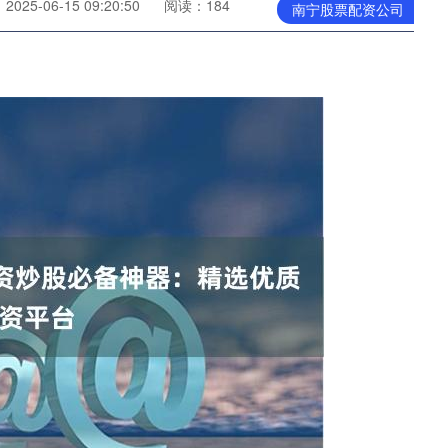
025-06-15 09:20:50
阅读：184
南宁股票配资公司