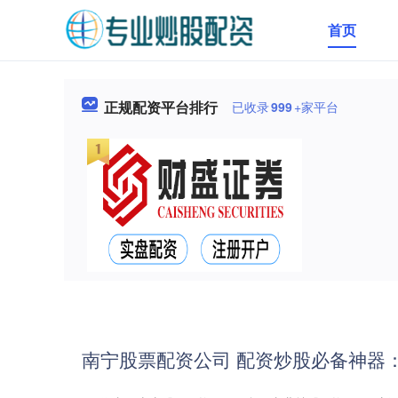
首页
正规配资平台排行
已收录
999
+家平台
南宁股票配资公司 配资炒股必备神器