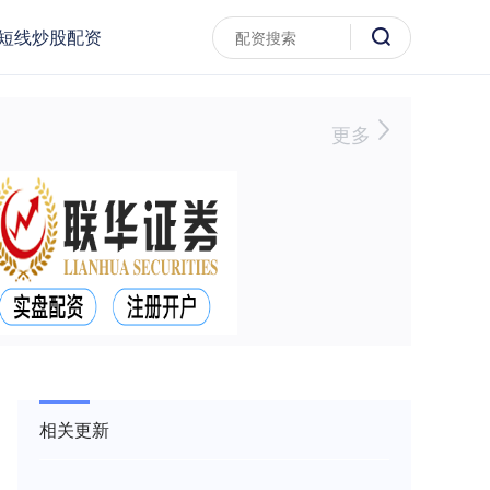
短线炒股配资
更多
相关更新