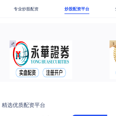
专业炒股配资
炒股配资平台
：精选优质配资平台