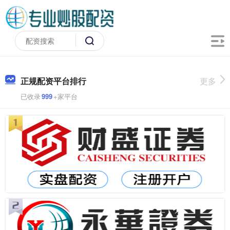
正规配资平台排行
更多
已收录
999
+家平台