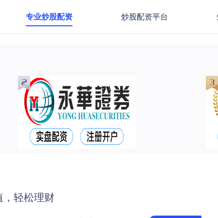
专业炒股配资
炒股配资平台
值，轻松理财