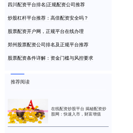
四川配资平台排名|正规配资公司推荐
炒股杠杆平台推荐：高倍配资安全吗？
股票配资开户网，正规平台在线办理
郑州股票配资公司排名及正规平台推荐
股票配资条件详解：资金门槛与风控要求
推荐阅读
在线配资炒股平台 揭秘配资炒
股网：快速入市，财富增值