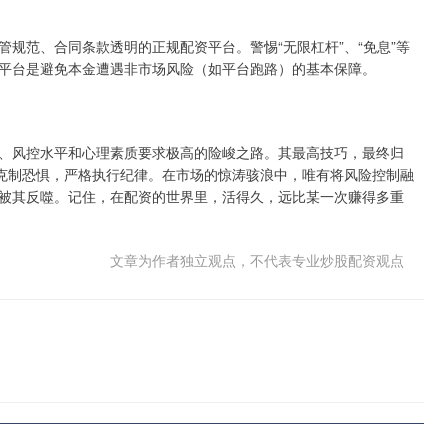
规范、合同条款透明的正规配资平台。警惕“无限杠杆”、“免息”等
平台是避免本金遭遇非市场风险（如平台跑路）的基本保障。
、风控水平和心理素质要求极高的险峻之路。其最高技巧，最终归
；克制恐惧，严格执行纪律。在市场的惊涛骇浪中，唯有将风险控制融
被其反噬。记住，在配资的世界里，活得久，远比某一次赚得多重
文章为作者独立观点，不代表专业炒股配资观点