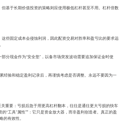
杠杆，但基于长期价值投资的策略则应使用极低杠杆甚至不用。杠杆倍数
成本。这些固定成本会侵蚀利润，因此配资交易对胜率和盈亏比的要求远
。
保留一部分现金作为“安全垫”，以备市场突发波动需要追加保证金时使
始，在积累经验和稳定盈利记录后，再谨慎考虑是否调整。永远不要因为一
* 至关重要：亏损后急于用更高杠杆翻本，往往是通往更大亏损的快车
资的“工具”属性**：它只是资金放大器，而非盈利创造者。真正的盈
略的有效性。