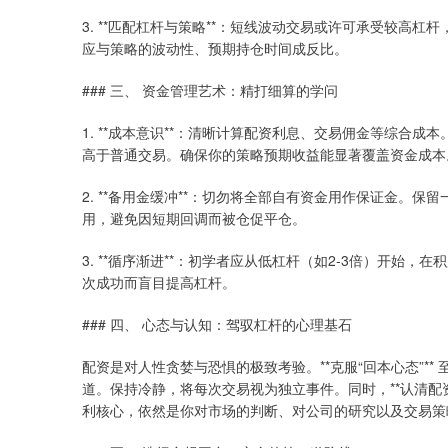
3. **匹配杠杆与策略**：短线波动交易或许可承受较高
应与策略的波动性、预期持仓时间成反比。
### 三、 资金管理艺术：精打细算的学问
1. **成本意识**：清晰计算配资利息、交易佣金等综合
高于普通交易。确保你的策略预期收益能显著覆盖资金成本
2. **备用金缓冲**：切勿将全部自有资金用作保证金。
用，避免因短期回调而被仓促平仓。
3. **循序渐进**：初学者应从低杠杆（如2-3倍）开
次成功而盲目提高杠杆。
### 四、 心态与认知：驾驭杠杆的心理基石
配资是对人性贪婪与恐惧的极致考验。**克服“回本心态”*
道。保持冷静，将每次交易视为独立事件。同时，**认清配
利核心，依然是你对市场的判断、对公司的研究以及交易策