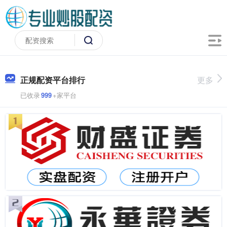
正规配资平台排行
更多
已收录
999
+家平台