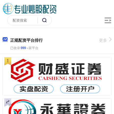
正规配资平台排行
更多
已收录
999
+家平台