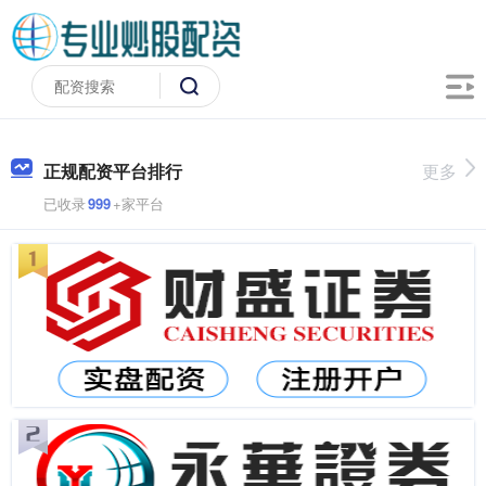
正规配资平台排行
更多
已收录
999
+家平台