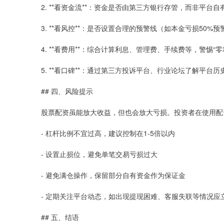
2. **看资金流**：资金是否由第三方银行存管，而非平台自
3. **看风控**：是否设置合理的预警线（如本金亏损50%
4. **看费用**：综合计算利息、管理费、手续费等，警惕“零
5. **看口碑**：通过第三方投诉平台、行业论坛了解平台历
## 四、风险提示
股票配资虽能放大收益，但也会放大亏损。投资者在使用配
- 杠杆比例不宜过高，建议控制在1-5倍以内
- 设置止损位，避免单笔交易亏损过大
- 避免满仓操作，保留部分自有资金作为保证金
- 定期关注平台动态，如出现提现困难、客服失联等情况应
## 五、结语