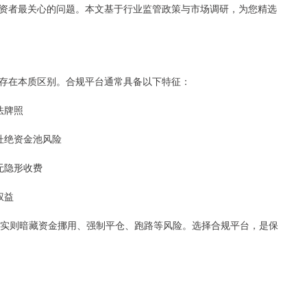
资者最关心的问题。本文基于行业监管政策与市场调研，为您精选
存在本质区别。合规平台通常具备以下特征：
法牌照
，杜绝资金池风险
，无隐形收费
权益
资者，实则暗藏资金挪用、强制平仓、跑路等风险。选择合规平台，是保