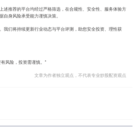
上述推荐的平台均经过严格筛选，在合规性、安全性、服务体验方
据自身风险承受能力谨慎决策。
。我们将持续更新行业动态与平台评测，助您安全投资、理性获
有风险，投资需谨慎。*
文章为作者独立观点，不代表专业炒股配资观点