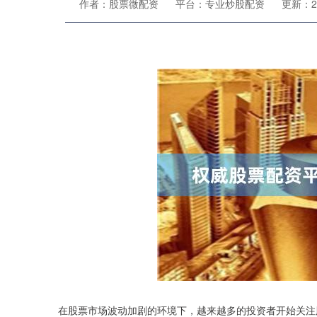
作者：股票微配资
平台：专业炒股配资
更新：202
在股票市场波动加剧的环境下，越来越多的投资者开始关注