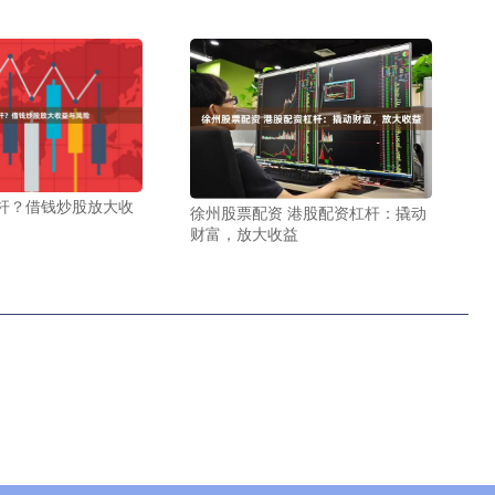
杆？借钱炒股放大收
徐州股票配资 港股配资杠杆：撬动
财富，放大收益