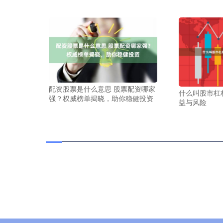
配资股票是什么意思 股票配资哪家
什么叫股市杠
强？权威榜单揭晓，助你稳健投资
益与风险