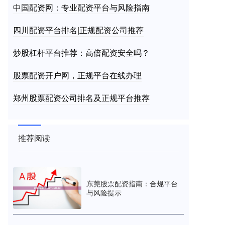
中国配资网：专业配资平台与风险指南
四川配资平台排名|正规配资公司推荐
炒股杠杆平台推荐：高倍配资安全吗？
股票配资开户网，正规平台在线办理
郑州股票配资公司排名及正规平台推荐
推荐阅读
东莞股票配资指南：合规平台
与风险提示