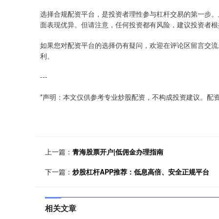
选择合规配资平台，是投资者理性参与杠杆交易的第一步。
面表现优异。但请注意，任何投资都有风险，建议投资者根
如果您对配资平台的选择仍有疑问，欢迎在评论区留言交流
利。
---
*声明：本文仅供参考专业炒股配资，不构成投资建议。配资
上一篇：
青海股票开户|低佣金办理指南
下一篇：
炒股杠杆APP推荐：低息高倍、安全正规平台
相关文章