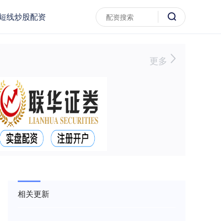
短线炒股配资
更多
相关更新