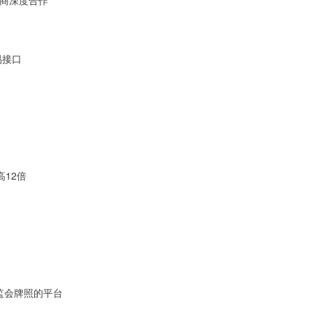
券商深度合作
易接口
高12倍
证监会牌照的平台