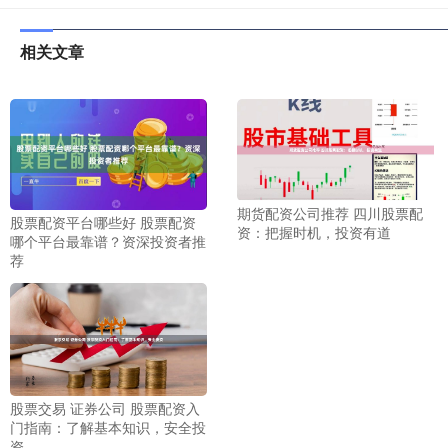
相关文章
期货配资公司推荐 四川股票配
股票配资平台哪些好 股票配资
资：把握时机，投资有道
哪个平台最靠谱？资深投资者推
荐
股票交易 证券公司 股票配资入
门指南：了解基本知识，安全投
资