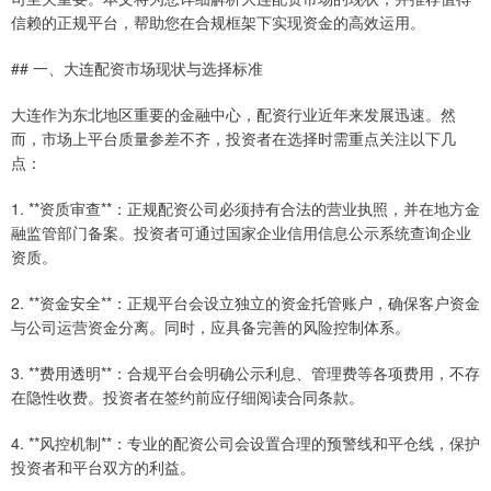
信赖的正规平台，帮助您在合规框架下实现资金的高效运用。
## 一、大连配资市场现状与选择标准
大连作为东北地区重要的金融中心，配资行业近年来发展迅速。然
而，市场上平台质量参差不齐，投资者在选择时需重点关注以下几
点：
1. **资质审查**：正规配资公司必须持有合法的营业执照，并在地方金
融监管部门备案。投资者可通过国家企业信用信息公示系统查询企业
资质。
2. **资金安全**：正规平台会设立独立的资金托管账户，确保客户资金
与公司运营资金分离。同时，应具备完善的风险控制体系。
3. **费用透明**：合规平台会明确公示利息、管理费等各项费用，不存
在隐性收费。投资者在签约前应仔细阅读合同条款。
4. **风控机制**：专业的配资公司会设置合理的预警线和平仓线，保护
投资者和平台双方的利益。