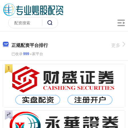
正规配资平台排行
更多
已收录
999
+家平台