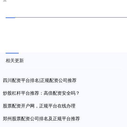
相关更新
四川配资平台排名|正规配资公司推荐
炒股杠杆平台推荐：高倍配资安全吗？
股票配资开户网，正规平台在线办理
郑州股票配资公司排名及正规平台推荐