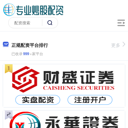
正规配资平台排行
更多
已收录
999
+家平台