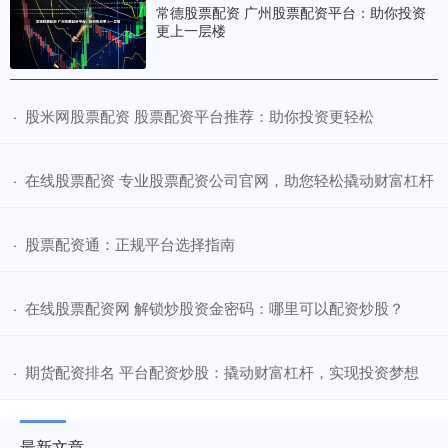
常德股票配资 广州股票配资平台：助你投资
更上一层楼
​股米网股票配资 股票配资平台推荐：助你投资更轻松
·
​在线股票配资 专业股票配资公司官网，助您轻松撬动财富杠杆
·
​股票配资通：正规平台选择指南
·
​在线股票配资网 解锁炒股资金密码：哪里可以配资炒股？
·
​期货配资排名 平台配资炒股：撬动财富杠杆，实现投资梦想
·
最新文章