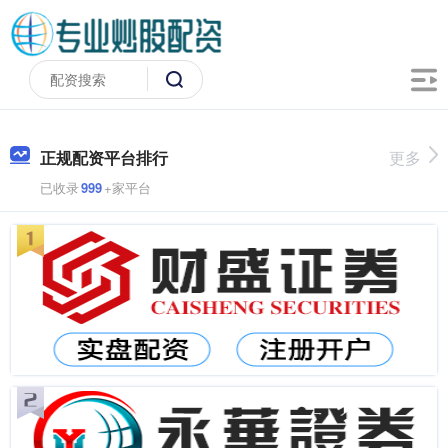
正规配资平台排行
更多
已收录
999
+家平台