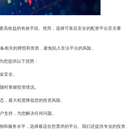
更高收益的有效手段。然而，选择可靠且安全的配资平台至关重
具备相关的牌照和资质，避免陷入非法平台的风险。
为您提供以下优势：
资金安全。
您随时掌握投资情况。
场动态，最大程度降低您的投资风险。
的客户支持，为您解决任何问题。
例和服务水平，选择最适合您需求的平台。我们还提供专业的投资