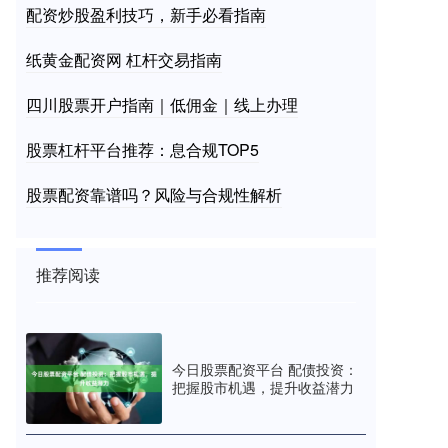
配资炒股盈利技巧，新手必看指南
纸黄金配资网 杠杆交易指南
四川股票开户指南｜低佣金｜线上办理
股票杠杆平台推荐：息合规TOP5
股票配资靠谱吗？风险与合规性解析
推荐阅读
今日股票配资平台 配债投资：
把握股市机遇，提升收益潜力