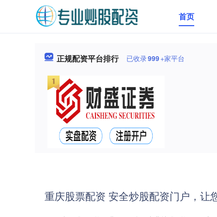
首页
正规配资平台排行
已收录
999
+家平台
重庆股票配资 安全炒股配资门户，让