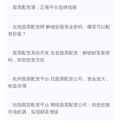
​股票配资通：正规平台选择指南
·
​在线股票配资网 解锁炒股资金密码：哪里可以配
·
资炒股？
​股票配资系统开发 吉首股票配资：解锁财富新密
·
码，助您投资无忧
​杭州股票配资平台 找股票配资公司，资金放大，
·
收益倍增
​恒指期货配资平台 网络股票配资公司：助您把握
·
市场机遇，实现财富增值