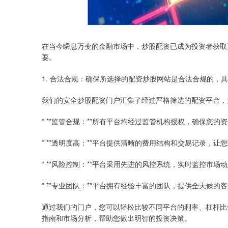
在当今瞬息万变的金融市场中，炒股配资已成为投资者获取
要。
1. 合法合规：确保所选择的配资炒股网站是合法合规的，
我们的安全炒股配资门户汇集了经过严格筛选的配资平台，
* **监管合规：**所有平台均经过监管机构授权，确保您的
* **透明度高：**平台提供清晰的费用结构和交易记录，让
* **风险控制：**平台采用先进的风控系统，实时监控市
* **专业团队：**平台拥有经验丰富的团队，提供全天候
通过我们的门户，您可以轻松比较不同平台的利率、杠杆比
指南和市场分析，帮助您做出明智的投资决策。