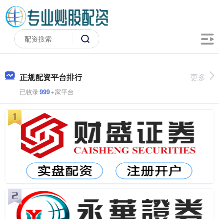
正规配资平台排行
更多
已收录
999
+家平台